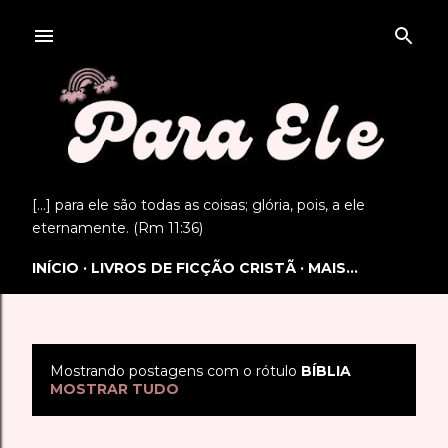
Pular para o conteúdo principal
[...] para ele são todas as coisas; glória, pois, a ele
eternamente. (Rm 11:36)
INÍCIO
LIVROS DE FICÇÃO CRISTÃ
MAIS…
Mostrando postagens com o rótulo
BÍBLIA
P
MOSTRAR TUDO
o