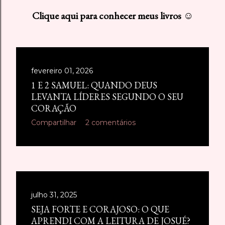
s
Clique aqui para conhecer meus livros ☺
t
a
g
fevereiro 01, 2026
e
1 E 2 SAMUEL: QUANDO DEUS
LEVANTA LÍDERES SEGUNDO O SEU
n
CORAÇÃO
s
Compartilhar
2 comentários
julho 31, 2025
SEJA FORTE E CORAJOSO: O QUE
APRENDI COM A LEITURA DE JOSUÉ?