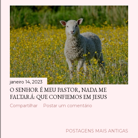
a
g
e
n
s
janeiro 14, 2023
O SENHOR É MEU PASTOR, NADA ME
FALTARÁ: QUE CONFIEMOS EM JESUS
Compartilhar
Postar um comentário
POSTAGENS MAIS ANTIGAS