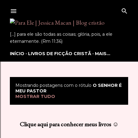
Pular para o conteúdo principal
[...] para ele são todas as coisas; glória, pois, a ele
eternamente. (Rm 11:36)
INÍCIO
LIVROS DE FICÇÃO CRISTÃ
MAIS…
Mostrando postagens com o rótulo
O SENHOR É
P
MEU PASTOR
MOSTRAR TUDO
o
s
Clique aqui para conhecer meus livros ☺
t