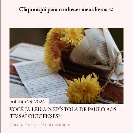
s
Clique aqui para conhecer meus livros ☺
t
a
g
e
n
s
outubro 24, 2024
VOCÊ JÁ LEU A 2ª EPÍSTOLA DE PAULO AOS
TESSALONICENSES?
Compartilhar
2 comentários