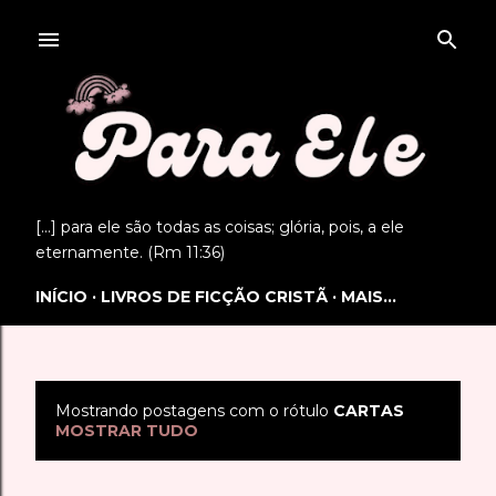
Pular para o conteúdo principal
[...] para ele são todas as coisas; glória, pois, a ele
eternamente. (Rm 11:36)
INÍCIO
LIVROS DE FICÇÃO CRISTÃ
MAIS…
Mostrando postagens com o rótulo
CARTAS
P
MOSTRAR TUDO
o