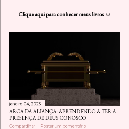
s
Clique aqui para conhecer meus livros ☺
t
a
g
e
n
s
janeiro 04, 2023
ARCA DA ALIANÇA: APRENDENDO A TER A
PRESENÇA DE DEUS CONOSCO
Compartilhar
Postar um comentário