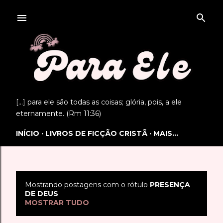
Pular para o conteúdo principal
[...] para ele são todas as coisas; glória, pois, a ele
eternamente. (Rm 11:36)
INÍCIO
LIVROS DE FICÇÃO CRISTÃ
MAIS…
Mostrando postagens com o rótulo
PRESENÇA
P
DE DEUS
MOSTRAR TUDO
o