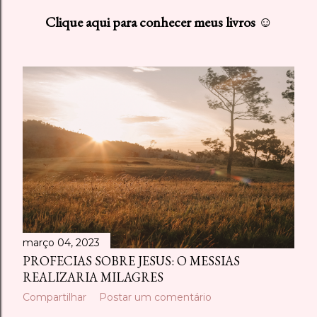
s
Clique aqui para conhecer meus livros ☺
t
a
g
e
n
s
março 04, 2023
PROFECIAS SOBRE JESUS: O MESSIAS
REALIZARIA MILAGRES
Compartilhar
Postar um comentário