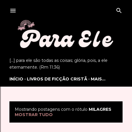
Pular para o conteúdo principal
[...] para ele são todas as coisas; glória, pois, a ele
eternamente. (Rm 11:36)
INÍCIO
LIVROS DE FICÇÃO CRISTÃ
MAIS…
Mostrando postagens com o rótulo
MILAGRES
P
MOSTRAR TUDO
o