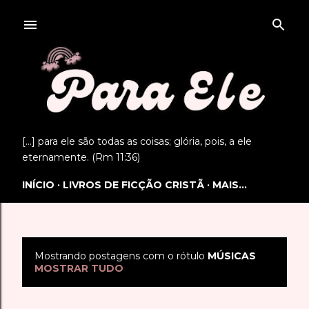
Pular para o conteúdo principal
[...] para ele são todas as coisas; glória, pois, a ele
eternamente. (Rm 11:36)
INÍCIO
LIVROS DE FICÇÃO CRISTÃ
MAIS…
Mostrando postagens com o rótulo
MÚSICAS
P
MOSTRAR TUDO
o