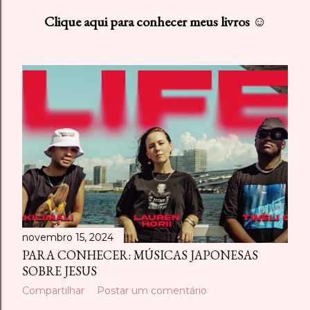
s
Clique aqui para conhecer meus livros ☺
t
a
g
e
n
s
novembro 15, 2024
PARA CONHECER: MÚSICAS JAPONESAS
SOBRE JESUS
Compartilhar
Postar um comentário