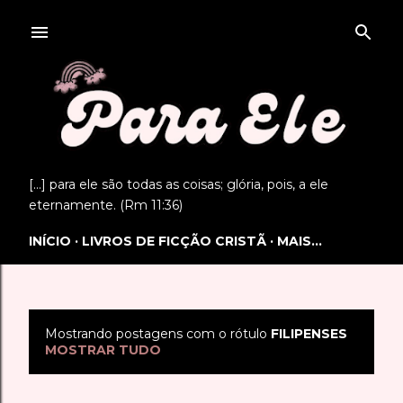
Pular para o conteúdo principal
[...] para ele são todas as coisas; glória, pois, a ele
eternamente. (Rm 11:36)
INÍCIO
LIVROS DE FICÇÃO CRISTÃ
MAIS…
Mostrando postagens com o rótulo
FILIPENSES
P
MOSTRAR TUDO
o