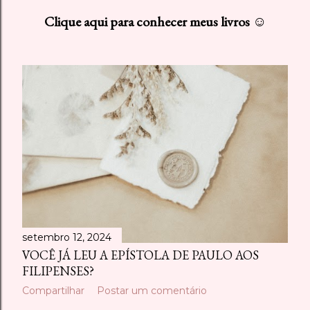
s
Clique aqui para conhecer meus livros ☺
t
a
g
e
n
s
setembro 12, 2024
VOCÊ JÁ LEU A EPÍSTOLA DE PAULO AOS
FILIPENSES?
Compartilhar
Postar um comentário