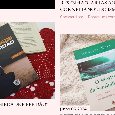
RESENHA "CARTAS A
CORNELIANO", DO IS
Compartilhar
Postar um com
SIEDADE E PERDÃO"
junho 06, 2024