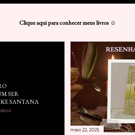
Clique aqui para conhecer meus livros ☺
RO
UM SER
IKE SANTANA
ários
maio 22, 2025