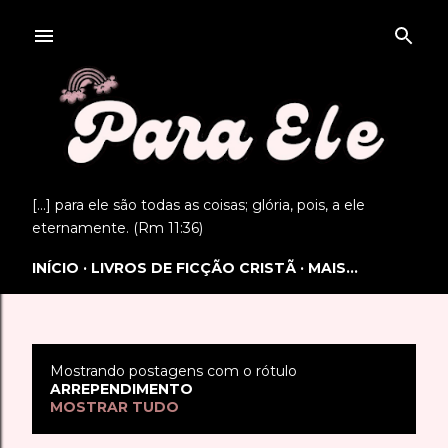
Pular para o conteúdo principal
[...] para ele são todas as coisas; glória, pois, a ele
eternamente. (Rm 11:36)
INÍCIO
LIVROS DE FICÇÃO CRISTÃ
MAIS…
Mostrando postagens com o rótulo
P
ARREPENDIMENTO
MOSTRAR TUDO
o