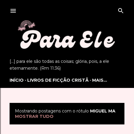
Pular para o conteúdo principal
[...] para ele são todas as coisas; glória, pois, a ele
eternamente. (Rm 11:36)
INÍCIO
LIVROS DE FICÇÃO CRISTÃ
MAIS…
Mostrando postagens com o rótulo
MIGUEL MA
P
MOSTRAR TUDO
o