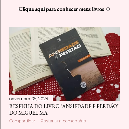
s
Clique aqui para conhecer meus livros ☺
t
a
g
e
n
s
novembro 05, 2024
RESENHA DO LIVRO "ANSIEDADE E PERDÃO"
DO MIGUEL MA
Compartilhar
Postar um comentário