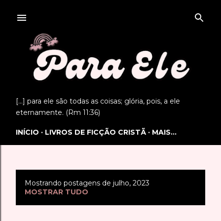
Pular para o conteúdo principal
[...] para ele são todas as coisas; glória, pois, a ele
eternamente. (Rm 11:36)
INÍCIO
LIVROS DE FICÇÃO CRISTÃ
MAIS…
Mostrando postagens de julho, 2023
P
MOSTRAR TUDO
o