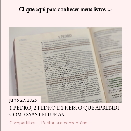
s
Clique aqui para conhecer meus livros ☺
t
a
g
e
n
s
julho 27, 2023
1 PEDRO, 2 PEDRO E 1 REIS: O QUE APRENDI
COM ESSAS LEITURAS
Compartilhar
Postar um comentário