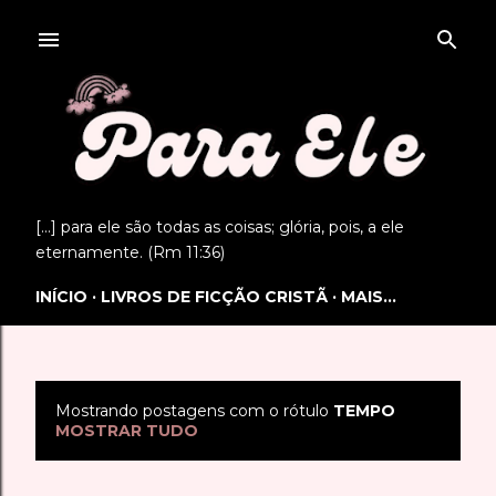
Pular para o conteúdo principal
[...] para ele são todas as coisas; glória, pois, a ele
eternamente. (Rm 11:36)
INÍCIO
LIVROS DE FICÇÃO CRISTÃ
MAIS…
Mostrando postagens com o rótulo
TEMPO
P
MOSTRAR TUDO
o