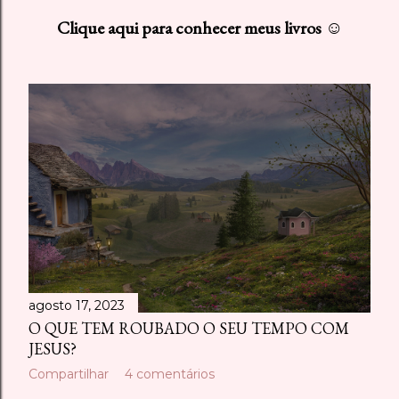
s
Clique aqui para conhecer meus livros ☺
t
a
g
e
n
s
agosto 17, 2023
O QUE TEM ROUBADO O SEU TEMPO COM
JESUS?
Compartilhar
4 comentários