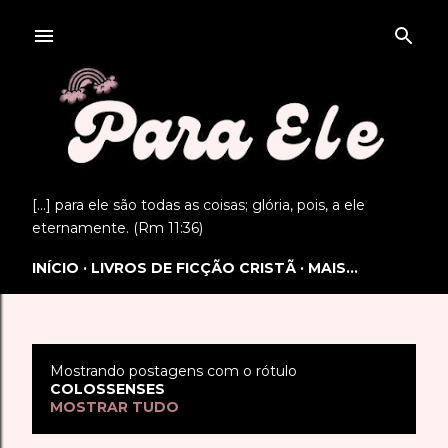
Pular para o conteúdo principal
[...] para ele são todas as coisas; glória, pois, a ele
eternamente. (Rm 11:36)
INÍCIO
LIVROS DE FICÇÃO CRISTÃ
MAIS…
Mostrando postagens com o rótulo
P
COLOSSENSES
MOSTRAR TUDO
o