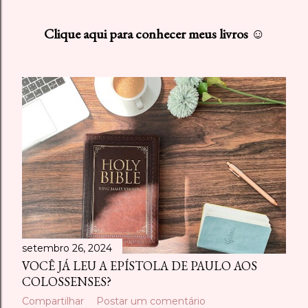
s
Clique aqui para conhecer meus livros ☺
t
a
g
e
n
s
setembro 26, 2024
VOCÊ JÁ LEU A EPÍSTOLA DE PAULO AOS
COLOSSENSES?
Compartilhar
Postar um comentário