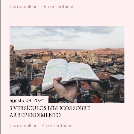
t
Compartilhar
18 comentários
á
r
i
o
agosto 08, 2024
3 VERSÍCULOS BÍBLICOS SOBRE
ARREPENDIMENTO
Compartilhar
4 comentários