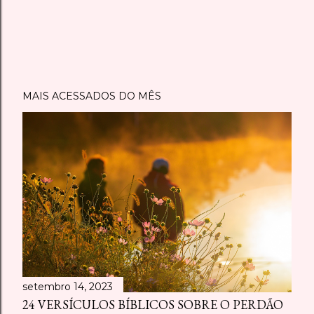
P
MAIS ACESSADOS DO MÊS
o
s
t
a
r
u
m
c
o
m
e
setembro 14, 2023
n
24 VERSÍCULOS BÍBLICOS SOBRE O PERDÃO