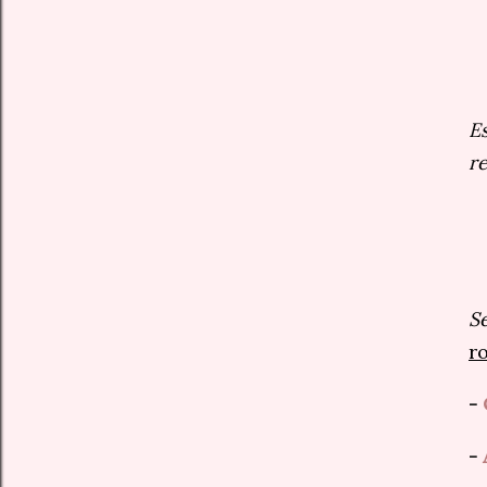
E
re
S
r
-
-