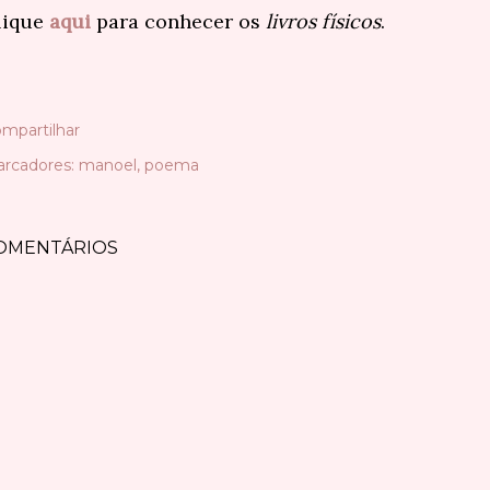
lique
aqui
para conhecer os
livros físicos
.
mpartilhar
rcadores:
manoel
poema
OMENTÁRIOS