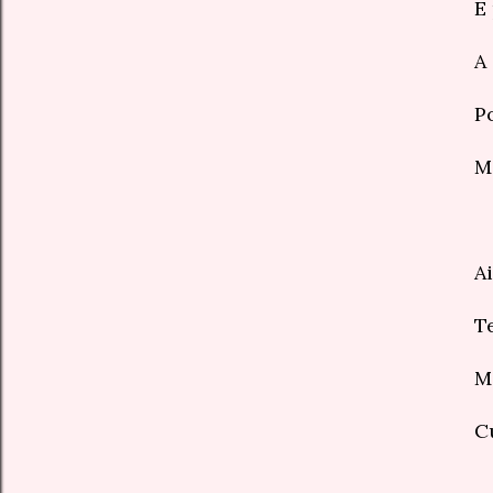
E
A
P
M
A
T
M
C