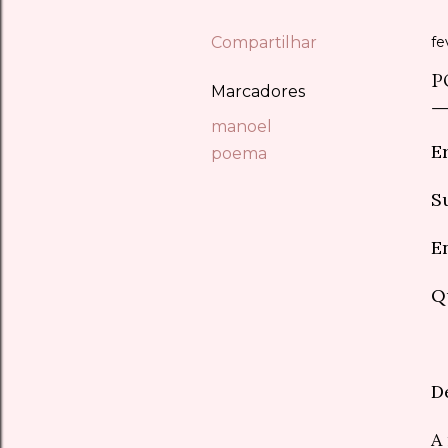
Compartilhar
fe
P
Marcadores
manoel
E
poema
S
E
Q
D
A