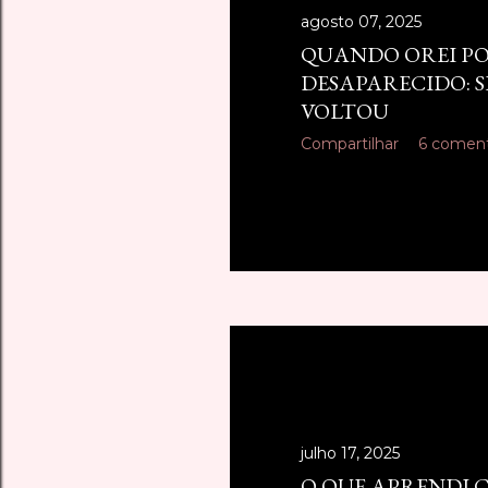
agosto 07, 2025
QUANDO OREI P
DESAPARECIDO: S
VOLTOU
Compartilhar
6 coment
julho 17, 2025
O QUE APRENDI C