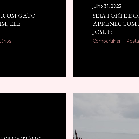
julho 31, 2025
OR UM GATO
SEJA FORTE E 
IM, ELE
APRENDI COM 
JOSUÉ?
ários
Compartilhar
Posta
OM OS "NÃOS"