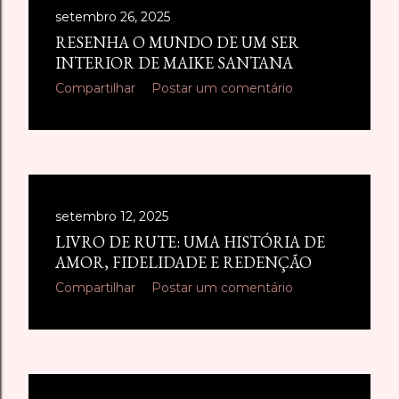
s
setembro 26, 2025
RESENHA O MUNDO DE UM SER
t
INTERIOR DE MAIKE SANTANA
a
Compartilhar
Postar um comentário
g
e
n
s
setembro 12, 2025
LIVRO DE RUTE: UMA HISTÓRIA DE
AMOR, FIDELIDADE E REDENÇÃO
Compartilhar
Postar um comentário