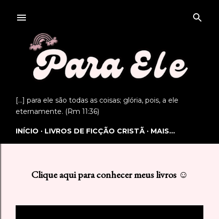
Pular para o conteúdo principal
[...] para ele são todas as coisas; glória, pois, a ele
eternamente. (Rm 11:36)
INÍCIO
LIVROS DE FICÇÃO CRISTÃ
MAIS…
Clique aqui para conhecer meus livros ☺
P
o