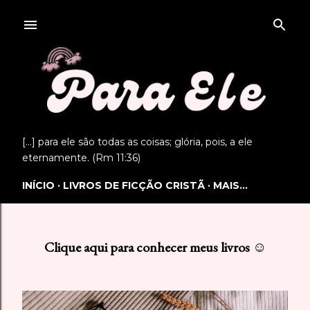
Pular para o conteúdo principal
[...] para ele são todas as coisas; glória, pois, a ele
eternamente. (Rm 11:36)
INÍCIO
LIVROS DE FICÇÃO CRISTÃ
MAIS…
Clique aqui para conhecer meus livros ☺
P
o