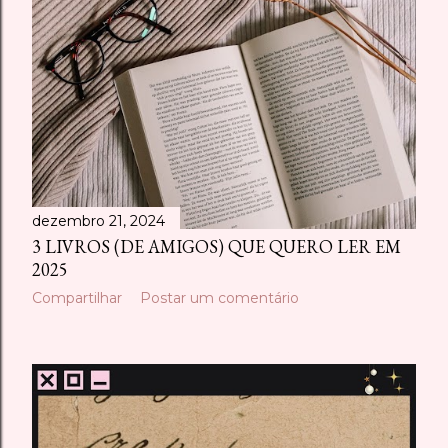
s
t
a
g
e
n
dezembro 21, 2024
s
3 LIVROS (DE AMIGOS) QUE QUERO LER EM
2025
Compartilhar
Postar um comentário