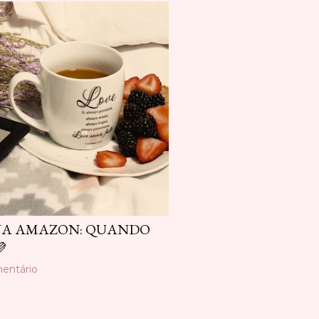
NA AMAZON: QUANDO

entário