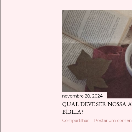
P
o
s
t
a
g
e
n
s
novembro 28, 2024
QUAL DEVE SER NOSSA A
BÍBLIA?
Compartilhar
Postar um coment